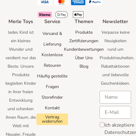
Merle Toys
Service
Themen
Newsletter
Jedes Kind ist
Produkte
Verpasse keine
Versand &
ein kleines
Zertifizierungen
Neuigkeiten
Lieferung
Wunder und
Kundenbewertungen
rund um
Kostenlose
verdient nur das
Über Uns
Produktneuheiten,
Retouren
Beste.
Unsere
Blog
Rabattaktionen
Produkte
und
liebevolle
Häufig gestellte
begleiten Kinder
Geschenkideen.
Fragen
in ihrer freien
Storefinder
Entwicklung
Kontakt
und schenken
Vertrag
ihnen Raum, die
widerrufen
Ich akzeptiere
Welt mit
Datenschutzer
Neugier, Freude