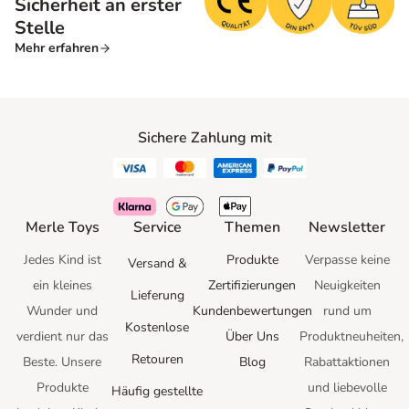
Sicherheit an erster
Stelle
Mehr erfahren
Sichere Zahlung mit
Merle Toys
Service
Themen
Newsletter
Jedes Kind ist
Produkte
Verpasse keine
Versand &
ein kleines
Zertifizierungen
Neuigkeiten
Lieferung
Wunder und
Kundenbewertungen
rund um
Kostenlose
verdient nur das
Über Uns
Produktneuheiten,
Retouren
Beste.
Unsere
Blog
Rabattaktionen
Produkte
und
liebevolle
Häufig gestellte