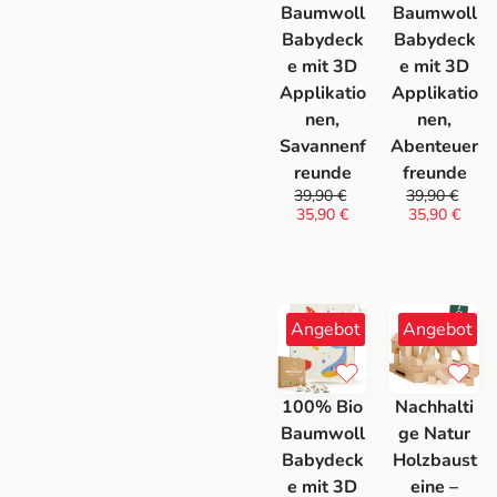
Baumwoll
Baumwoll
Babydeck
Babydeck
e mit 3D
e mit 3D
Applikatio
Applikatio
nen,
nen,
Savannenf
Abenteuer
reunde
freunde
39,90
€
39,90
€
35,90
€
35,90
€
Angebot
Angebot
100% Bio
Nachhalti
Baumwoll
ge Natur
Babydeck
Holzbaust
e mit 3D
eine –