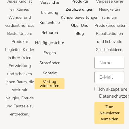
Jedes Kind ist
Produkte
Verpasse keine
Versand &
ein kleines
Zertifizierungen
Neuigkeiten
Lieferung
Wunder und
Kundenbewertungen
rund um
Kostenlose
verdient nur das
Über Uns
Produktneuheiten,
Retouren
Beste.
Unsere
Blog
Rabattaktionen
Produkte
und
liebevolle
Häufig gestellte
begleiten Kinder
Geschenkideen.
Fragen
in ihrer freien
Storefinder
Entwicklung
Kontakt
und schenken
Vertrag
ihnen Raum, die
widerrufen
Ich akzeptiere
Welt mit
Datenschutzer
Neugier, Freude
und Fantasie zu
Zum
Newsletter
entdecken.
anmelden