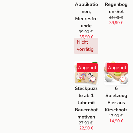
Applikatio
Regenbog
nen,
en-Set
44,90
€
Meeresfre
39,90
€
unde
39,90
€
35,90
€
Nicht
vorrätig
Angebot
Angebot
Steckpuzz
6
le ab 1
Spielzeug
Jahr mit
Eier aus
Bauernhof
Kirschholz
17,90
€
motiven
14,90
€
27,90
€
22,90
€