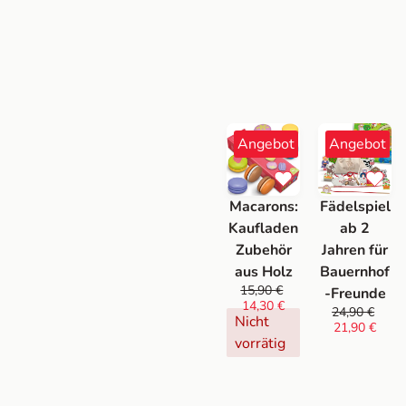
Angebot
Angebot
Macarons:
Fädelspiel
Kaufladen
ab 2
Zubehör
Jahren für
aus Holz
Bauernhof
15,90
€
-Freunde
14,30
€
24,90
€
Nicht
21,90
€
vorrätig