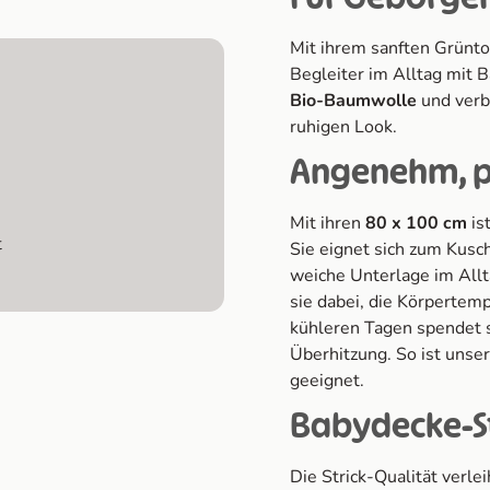
Mit ihrem sanften Grünto
Begleiter im Alltag mit B
Bio-Baumwolle
und verbi
ruhigen Look.
Angenehm, pr
Mit ihren
80 x 100 cm
is
t
Sie eignet sich zum Kusc
weiche Unterlage im Allt
sie dabei, die Körpertem
kühleren Tagen spendet s
Überhitzung. So ist unser
geeignet.
Babydecke-St
Die Strick-Qualität verle