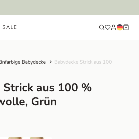
LIEFERUNG EU-WEIT
KOS
SALE
Einfarbige Babydecke
Babydecke Strick aus 100
 Strick aus 100 %
olle, Grün