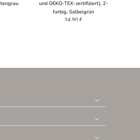
ntengrau
und OEKO-TEX-zertifiziert), 2-
un
farbig, Salbeigrün
34,90
€