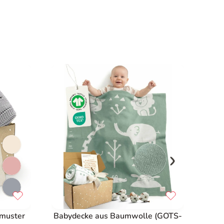
hmuster
Babydecke aus Baumwolle (GOTS-
Baby