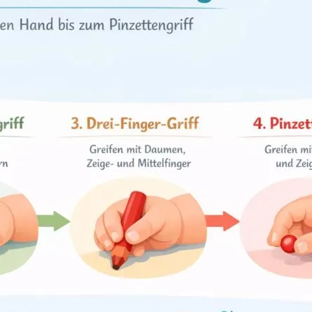
ele weitere Entwicklungsschritte.
 Babys den Pinzetteng
en dem 9. und 12. Lebensmonat
. Wie bei allen Entwick
o.
Manche Babys zeigen diese Fähigkeit schon etwas fr
 sich die Greifbewegungen deines Babys langsam verbes
um Pinzettengriff im Ü
en Schritten. Bevor dein Baby Dinge mit Daumen und Zei
n. Die Grafik zeigt diesen Weg vereinfacht in vier aufe