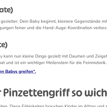
nd. Gegenstände werden noch eher grob umfasst als ge
lernt, seine Hand zu benutzen und Berührungen bewusst 