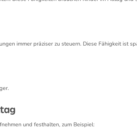
ate)
by nutzt nun mehrere Finger gleichzeitig, um Dinge bess
ungenau, werden aber zunehmend kontrollierter.
nate)
ch gezielter. Dein Baby beginnt, kleinere Gegenstände 
ungen feiner und die Hand-Auge-Koordination verbesse
te)
Baby kann nun kleine Dinge gezielt mit Daumen und Zeig
 und ist ein wichtiger Meilenstein für die Feinmotorik.
n Babys greifen“.