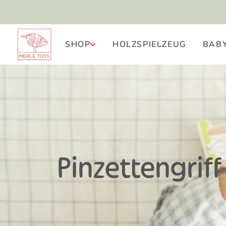
KOSTENFREIER RÜCKVERSAND
SHOP
HOLZSPIELZEUG
BAB
Pinzettengri