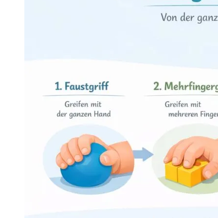
Fähigkeiten bei Babys und bildet die Grundlage für vi
Ab wann lernen
In der Regel entwickelt sich der Pinzettengriff
zwisch
Jedes Kind entwickelt sich in seinem eigenen Temp
Wichtig ist nicht der genaue Zeitpunkt. Es zählt, ob
Die Entwicklung z
Der Weg zum Pinzettengriff verläuft in mehreren klein
zuerst, seine Hände und Finger besser zu kontrolliere