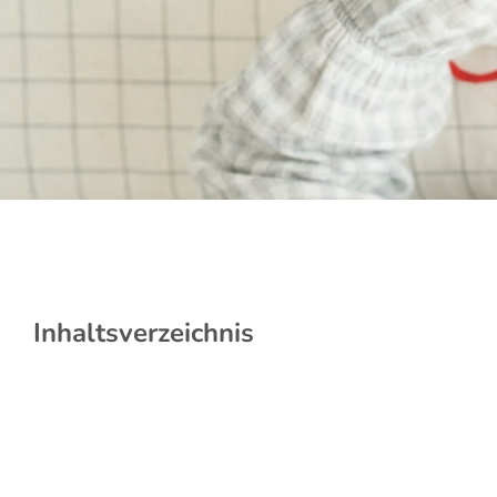
Inhaltsverzeichnis
Was ist der Pinzettengriff?
Ab wann lernen Babys den Pinzettengriff?
Die Entwicklung zum Pinzettengriff im Überblick