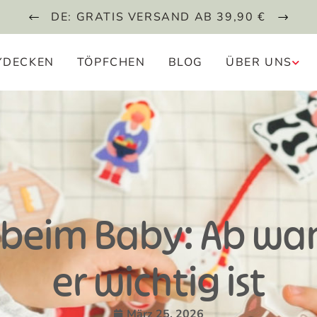
DE: GRATIS VERSAND AB 39,90 €
YDECKEN
TÖPFCHEN
BLOG
ÜBER UNS
ff beim Baby: Ab w
er wichtig ist
März 25, 2026