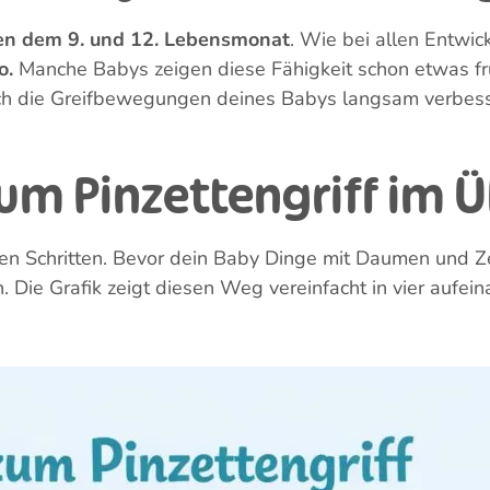
 Schritten. Manche Meilensteine sind sofort sichtbar, e
nscheinbar, sind aber genauso wichtig. Einer davon ist 
Babys ihn entwickeln
,
warum er so bedeutsam ist
u
 der Pinzettengriff?
ischen
Daumen und Zeigefinger – ganz ähnlich wie mit
and oder mehreren Fingern gleichzeitig. Erst durch den 
ehmen und festzuhalten. Dieser Griff gehört zu den wic