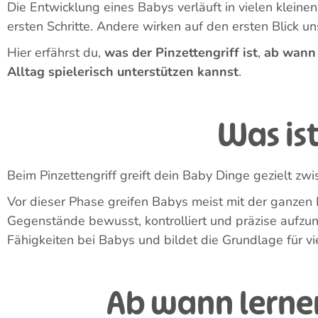
1. Faustgriff (ca. 0-4 Monate)
2. Mehrfingergriff (ca. 4-7 Monate)
3. Drei-Finger-Griff (ca. 7-9 Monate)
4. Pinzettengriff (ca. 9-12 Monate)
Warum ist der Pinzettengriff so wichtig?
1. Förderung der Feinmotorik
2. Mehr Selbstständigkeit im Alltag
3. Besseres Verstehen der Umwelt
4. Hand-Auge-Koordination
5. Vorbereitung auf spätere Lernschritte
Wie kannst du dein Baby unterstützen?
Spielideen für Kleinkinder
Geduld ist der Schlüssel
Und wenn es doch länger dauert?