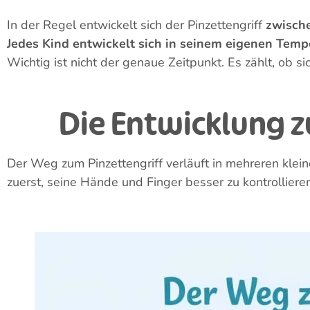
Fazit
FAQ: Häufige Fragen zum Pinzettengriff beim Baby
Die Entwicklung eines Babys verläuft in vielen kleinen
ersten Schritte. Andere wirken auf den ersten Blick u
Hier erfährst du,
was der Pinzettengriff ist
,
ab wann 
Alltag spielerisch unterstützen kannst
.
Was ist
Beim Pinzettengriff greift dein Baby Dinge gezielt zw
Vor dieser Phase greifen Babys meist mit der ganzen H
Gegenstände bewusst, kontrolliert und präzise aufzun