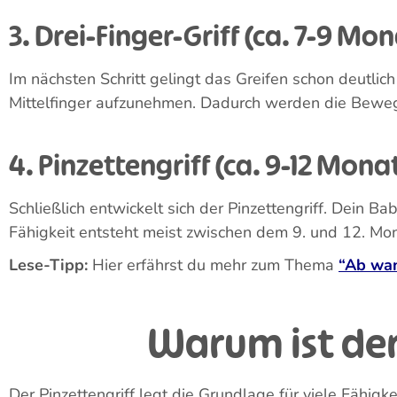
1. Faustgriff (ca. 0-4 Monate)
Am Anfang greifen Babys vor allem mit der ganzen Ha
erste Griff ist ein wichtiger Schritt, da dein Baby 