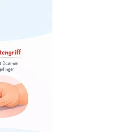
riff?
lungsschritten gilt jedoch:
üher, andere etwas später.
sern.
berblick
gefinger greift, lernt es
inander aufbauenden Stufen.