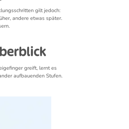
twa die ersten Worte oder die
der
Pinzettengriff
.
nd
wie du dein Kind im
 einer Pinzette.
Pinzettengriff lernen sie,
htigsten feinmotorischen