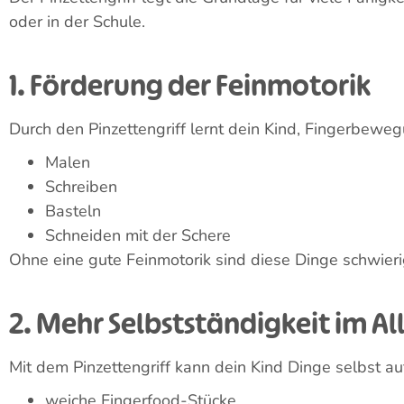
2. Mehrfingergriff (ca. 4-7 Mon
Mit der Zeit wird das Greifen differenzierter. Dein Ba
untersuchen. Die Bewegungen wirken oft noch etwas 
3. Drei-Finger-Griff (ca. 7-9 Mo
Im nächsten Schritt gelingt das Greifen schon deutli
Mittelfinger aufzunehmen. Dadurch werden die Beweg
4. Pinzettengriff (ca. 9-12 Mona
Schließlich entwickelt sich der Pinzettengriff. Dein 
Fähigkeit entsteht meist zwischen dem 9. und 12. Monat
Lese-Tipp:
Hier erfährst du mehr zum Thema
“Ab wan