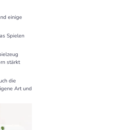
ind einige
das Spielen
pielzeug
rn stärkt
uch die
eigene Art und