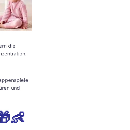
ern die
nzentration.
lappenspiele
Türen und
u
 🎁👶