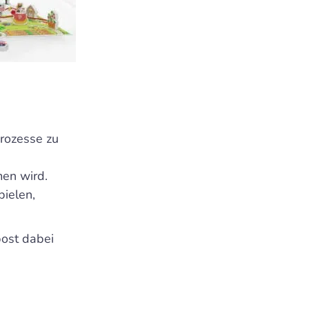
prozesse zu
men wird.
pielen,
post dabei