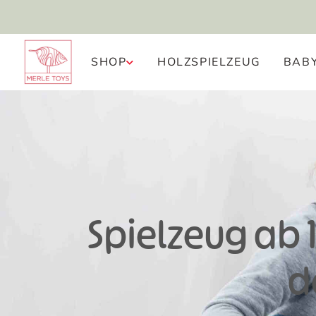
KOSTENFREIER RÜCKVERSAND
SHOP
HOLZSPIELZEUG
BAB
Spielzeug ab 1
d