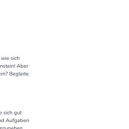
 wie sich
enstein! Aber
ern? Begleite
e sich gut
 und Aufgaben
umzugehen,